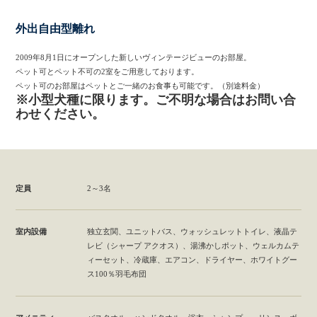
外出自由型離れ
2009年8月1日にオープンした新しいヴィンテージビューのお部屋。
ペット可とペット不可の2室をご用意しております。
ペット可のお部屋はペットとご一緒のお食事も可能です。（別途料金）
※小型犬種に限ります。ご不明な場合はお問い合
わせください。
定員
2～3名
室内設備
独立玄関、ユニットバス、ウォッシュレットトイレ、液晶テ
レビ（シャープ アクオス）、湯沸かしポット、ウェルカムテ
ィーセット、冷蔵庫、エアコン、ドライヤー、ホワイトグー
ス100％羽毛布団